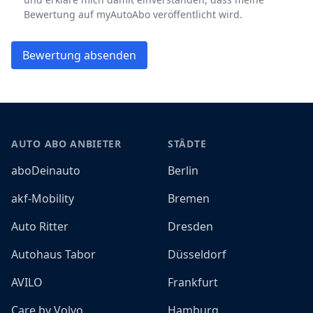
Bewertung auf myAutoAbo veröffentlicht wird.
Bewertung absenden
Footer
AUTO ABO ANBIETER
STÄDTE
aboDeinauto
Berlin
akf-Mobility
Bremen
Auto Ritter
Dresden
Autohaus Tabor
Düsseldorf
AVILO
Frankfurt
Care by Volvo
Hamburg