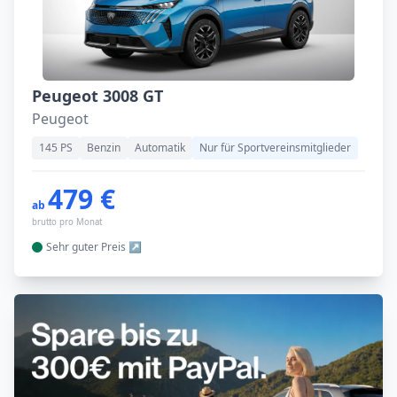
Peugeot 3008 GT
Peugeot
145 PS
Benzin
Automatik
Nur für Sportvereinsmitglieder
479 €
ab
brutto pro Monat
Sehr guter
Preis