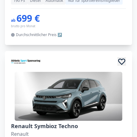
190 PS
Diesel
Automatik
Nur für Sportvereinsmitglieder
699 €
ab
brutto pro Monat
Durchschnittlicher
Preis
Renault Symbioz Techno
Renault