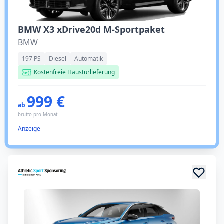
BMW X3 xDrive20d M-Sportpaket
BMW
197 PS
Diesel
Automatik
Kostenfreie Haustürlieferung
999 €
ab
brutto pro Monat
Anzeige