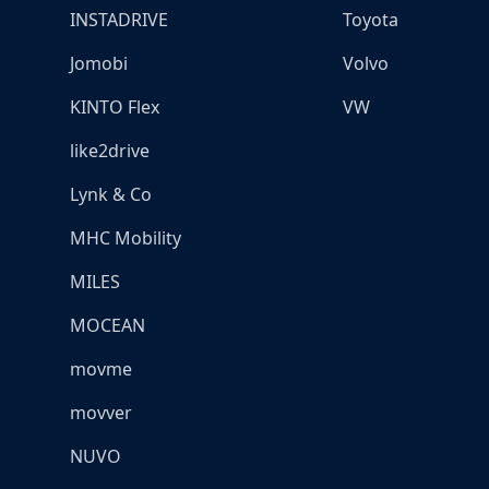
INSTADRIVE
Toyota
Jomobi
Volvo
KINTO Flex
VW
like2drive
Lynk & Co
MHC Mobility
MILES
MOCEAN
movme
movver
NUVO