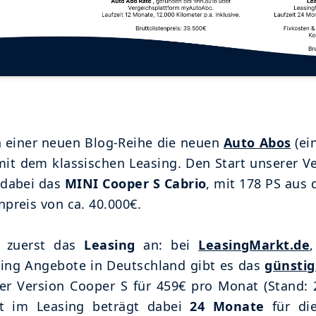
n einer neuen Blog-Reihe die neuen
Auto Abos
(ein
mit dem klassischen Leasing. Den Start unserer V
 dabei das
MINI Cooper S Cabrio
, mit 178 PS aus
npreis von ca. 40.000€.
 zuerst das
Leasing
an: bei
LeasingMarkt.de
sing Angebote in Deutschland gibt es das
günsti
er Version Cooper S für 459€ pro Monat (Stand: 2
it im Leasing beträgt dabei
24 Monate
für di