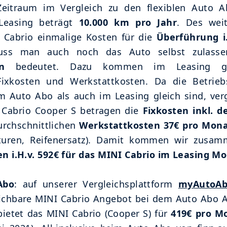
Zeitraum im Vergleich zu den flexiblen Auto 
Leasing beträgt
10.000 km pro Jahr
. Des wei
 Cabrio einmalige Kosten für die
Überführung i.
muss man auch noch das Auto selbst zulasse
n
bedeutet. Dazu kommen im Leasing gew
Fixkosten und Werkstattkosten. Da die Betrieb
m Auto Abo als auch im Leasing gleich sind, verg
 Cabrio Cooper S betragen die
Fixkosten inkl. d
urchschnittlichen
Werkstattkosten 37€ pro Mon
turen, Reifenersatz). Damit kommen wir zusam
n i.H.v. 592€ für das MINI Cabrio im Leasing Mo
Abo
: auf unserer Vergleichsplattform
myAutoA
eichbare MINI Cabrio Angebot bei dem Auto Abo 
bietet das MINI Cabrio (Cooper S) für
419€ pro Mo