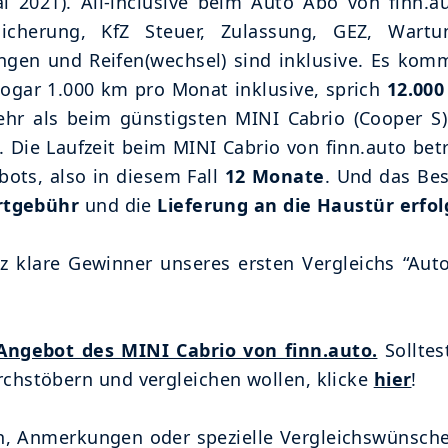
i 2021). All-inclusive beim Auto Abo von finn.a
icherung, KfZ Steuer, Zulassung, GEZ, Wartu
gen und Reifen(wechsel) sind inklusive. Es komm
sogar 1.000 km pro Monat inklusive, sprich
12.000
hr als beim günstigsten MINI Cabrio (Cooper S
 Die Laufzeit beim MINI Cabrio von finn.auto betr
ots, also in diesem Fall
12 Monate
. Und das Bes
rtgebühr
und die
Lieferung an die Haustür erfol
z klare Gewinner unseres ersten Vergleichs “Aut
Angebot des MINI Cabrio von finn.auto.
Solltes
chstöbern und vergleichen wollen, klicke
hier
!
n, Anmerkungen oder spezielle Vergleichswünsche