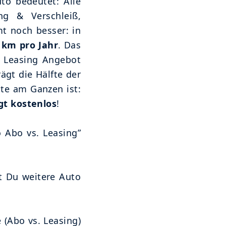
uto bedeutet: Alle
ng & Verschleiß,
t noch besser: in
 km pro Jahr
. Das
) Leasing Angebot
ägt die Hälfte der
te am Ganzen ist:
gt kostenlos
!
o Abo vs. Leasing”
t Du weitere Auto
 (Abo vs. Leasing)