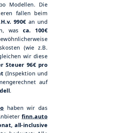
Abo Modellen. Die
teren fallen beim
H.v. 990€
an und
n, was
ca. 100€
öhnlicherweise
skosten (wie z.B.
leichen wir diese
er Steuer 96€ pro
at
(Inspektion und
mengerechnet auf
dell
.
bo
haben wir das
Anbieter
finn.auto
nat, all-inclusive