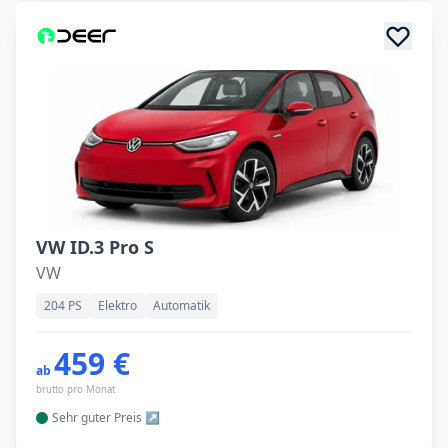
VW ID.3 Pro S
VW
204 PS
Elektro
Automatik
459 €
ab
brutto pro Monat
Sehr guter
Preis