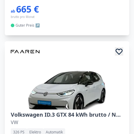
665 €
ab
brutto pro Monat
Guter
Preis
Volkswagen ID.3 GTX 84 kWh brutto / Navi LED RFK
VW
326 PS
Elektro
Automatik