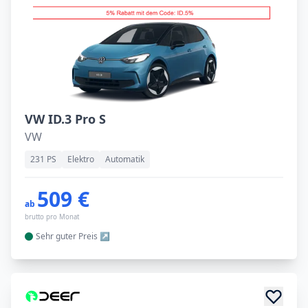
VW ID.3 Pro S
VW
231 PS
Elektro
Automatik
509 €
ab
brutto pro Monat
Sehr guter
Preis