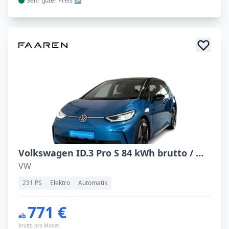
Sehr guter
Preis
Volkswagen ID.3 Pro S 84 kWh brutto / Navi ACC RFK
VW
231 PS
Elektro
Automatik
771 €
ab
brutto pro Monat