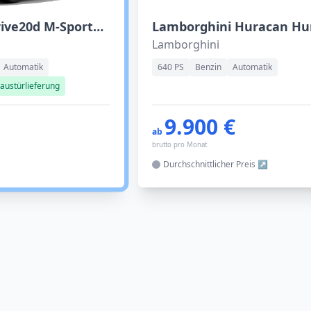
BMW X3 xDrive20d M-Sportpaket
Lamborghini
Automatik
640 PS
Benzin
Automatik
austürlieferung
9.900 €
ab
brutto pro Monat
Durchschnittlicher
Preis