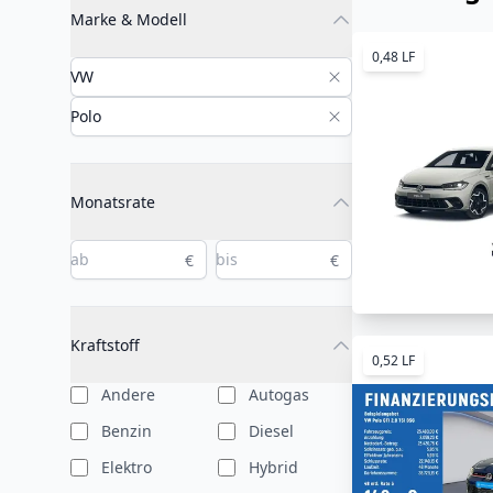
Marke & Modell
0,48 LF
Monatsrate
€
€
Kraftstoff
0,52 LF
Andere
Autogas
Benzin
Diesel
Elektro
Hybrid