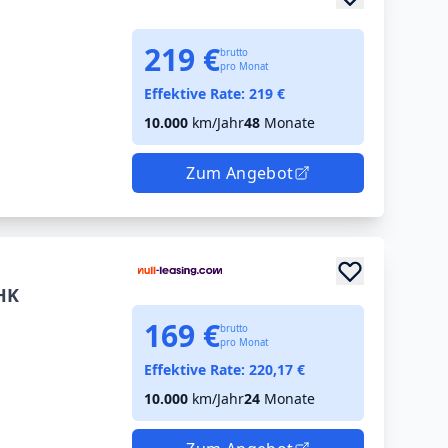
219 €
brutto
pro Monat
Effektive Rate:
219
€
10.000
km/Jahr
48
Monate
Zum Angebot
HK
169 €
brutto
pro Monat
Effektive Rate:
220,17
€
10.000
km/Jahr
24
Monate