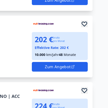
Zum Angebot
202 €
brutto
pro Monat
Effektive Rate:
202
€
10.000
km/Jahr
48
Monate
Zum Angebot
ANO | ACC
224 €
brutto
pro Monat