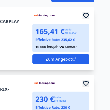
 CARPLAY
165,41 €
brutto
pro Monat
Effektive Rate:
235,62
€
10.000
km/Jahr
24
Monate
Zum Angebot
RIX-
230 €
brutto
pro Monat
Effektive Rate:
230
€