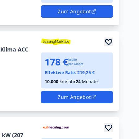
Zum Angebot
xKlima ACC
178 €
brutto
pro Monat
Effektive Rate:
219,25
€
10.000
km/Jahr
24
Monate
Zum Angebot
2 kW (207