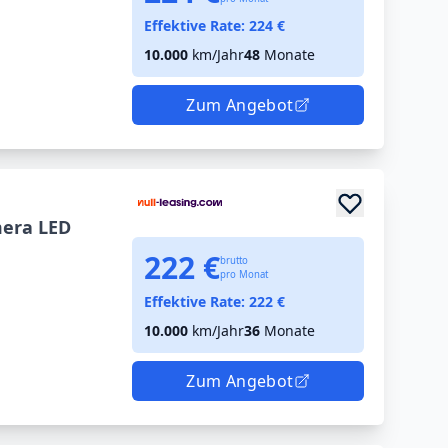
Effektive Rate:
224
€
10.000
km/Jahr
48
Monate
Zum Angebot
mera LED
222 €
brutto
pro Monat
Effektive Rate:
222
€
10.000
km/Jahr
36
Monate
Zum Angebot