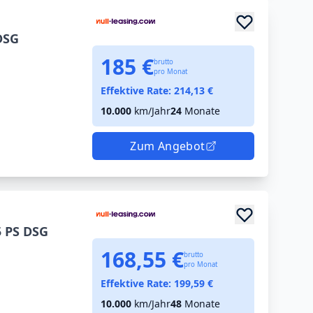
DSG
185 €
brutto
pro Monat
Effektive Rate:
214,13
€
10.000
km/Jahr
24
Monate
Zum Angebot
5 PS DSG
168,55 €
brutto
pro Monat
Effektive Rate:
199,59
€
10.000
km/Jahr
48
Monate