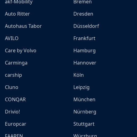
akf-Mobility
Bremen
Auto Ritter
Dresden
Autohaus Tabor
Düsseldorf
AVILO
Frankfurt
Care by Volvo
Hamburg
Carminga
Hannover
carship
Köln
Cluno
Leipzig
CONQAR
München
Drivio!
Nürnberg
Europcar
Stuttgart
FAAREN
Würzburg