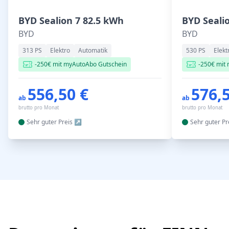
BYD Sealion 7 82.5 kWh
BYD Seali
BYD
BYD
313 PS
Elektro
Automatik
530 PS
Elekt
-250€ mit myAutoAbo Gutschein
-250€ mit
556,50 €
576,
ab
ab
brutto pro Monat
brutto pro Monat
Sehr guter
Preis
Sehr guter
Pr