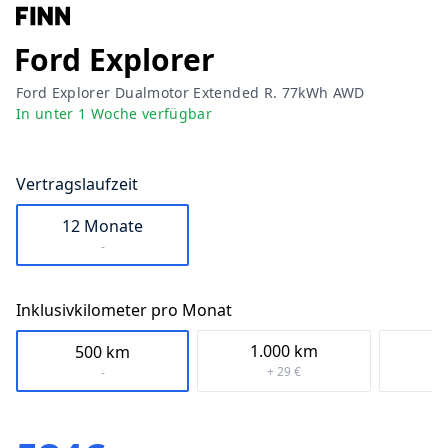
Ford
Explorer
Ford Explorer Dualmotor Extended R. 77kWh AWD
In
unter 1 Woche
verfügbar
Vertragslaufzeit
12 Monate
-
Inklusivkilometer pro Monat
1.000
km
1.
500
km
+ 29 €
-
Preis