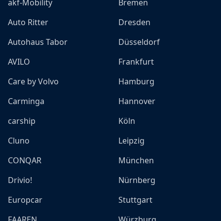
akf-Mobility
Bremen
Auto Ritter
Dresden
Autohaus Tabor
Düsseldorf
AVILO
Frankfurt
Care by Volvo
Hamburg
Carminga
Hannover
carship
Köln
Cluno
Leipzig
CONQAR
München
Drivio!
Nürnberg
Europcar
Stuttgart
FAAREN
Würzburg