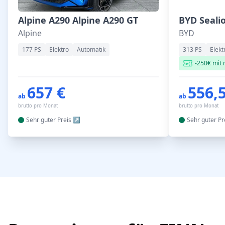
Alpine A290 Alpine A290 GT
BYD Seali
Alpine
BYD
177 PS
Elektro
Automatik
313 PS
Elekt
-250€ mit
657 €
556,
ab
ab
brutto pro Monat
brutto pro Monat
Sehr guter
Preis
Sehr guter
Pr