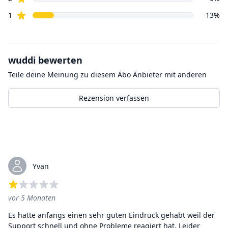
Sterne
1
13
%
wuddi
bewerten
Teile deine Meinung zu diesem
Abo
Anbieter mit anderen
Rezension verfassen
Kürzliche Bewertungen
Yvan
vor 5 Monaten
1
von 5 Sternen
Es hatte anfangs einen sehr guten Eindruck gehabt weil der
Support schnell und ohne Probleme reagiert hat. Leider