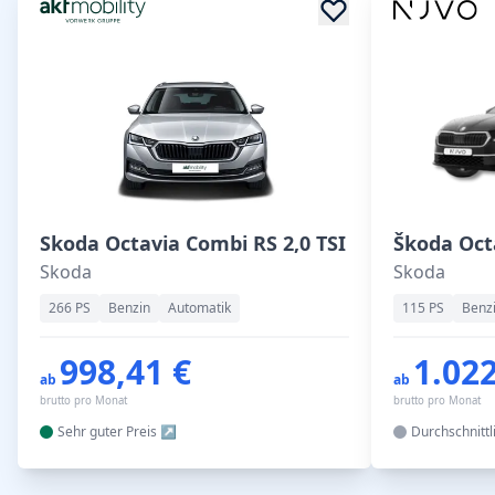
Skoda Octavia Combi RS 2,0 TSI
Skoda
Skoda
266 PS
Benzin
Automatik
115 PS
Benz
998,41 €
1.022
ab
ab
brutto pro Monat
brutto pro Monat
Sehr guter
Preis
Durchschnittl