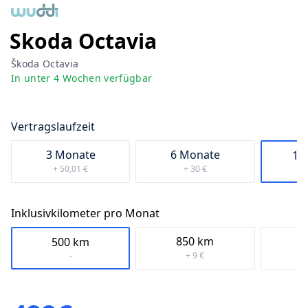
Skoda
Octavia
Škoda Octavia
In
unter 4 Wochen
verfügbar
Vertragslaufzeit
3 Monate
6 Monate
12
+ 50,01 €
+ 30 €
Inklusivkilometer pro Monat
850
km
1.
500
km
+ 9 €
-
Preis