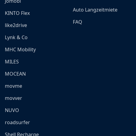
Jomobi
Auto Langzeitmiete
KINTO Flex
FAQ
like2drive
Lynk & Co
MHC Mobility
MILES
MOCEAN
movme
movver
NUVO
roadsurfer
Shell Recharge