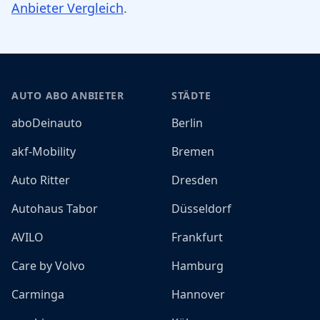
Anbieter Vergleich
.
Footer
AUTO ABO ANBIETER
STÄDTE
aboDeinauto
Berlin
akf-Mobility
Bremen
Auto Ritter
Dresden
Autohaus Tabor
Düsseldorf
AVILO
Frankfurt
Care by Volvo
Hamburg
Carminga
Hannover