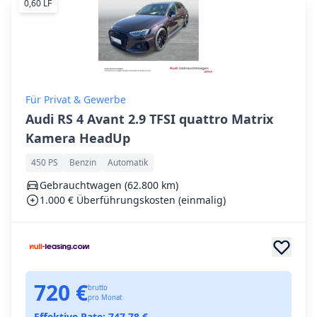
0,60 LF
Für Privat & Gewerbe
Audi RS 4 Avant 2.9 TFSI quattro Matrix
Kamera HeadUp
450 PS
Benzin
Automatik
Gebrauchtwagen (62.800 km)
1.000 € Überführungskosten (einmalig)
720 €
brutto
pro Monat
Effektive Rate:
747,78
€