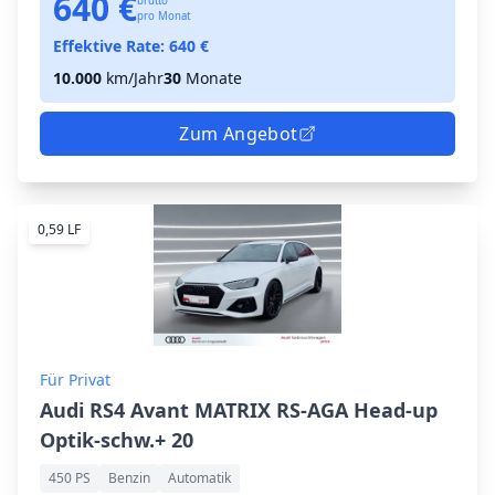
640 €
brutto
pro Monat
Effektive Rate:
640
€
10.000
km/Jahr
30
Monate
Zum Angebot
0,59 LF
Für Privat
Audi RS4 Avant MATRIX RS-AGA Head-up
Optik-schw.+ 20
450 PS
Benzin
Automatik