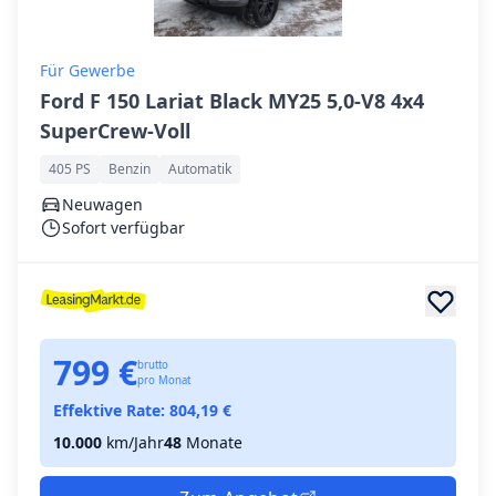
Für Gewerbe
Ford F 150 Lariat Black MY25 5,0-V8 4x4
SuperCrew-Voll
405 PS
Benzin
Automatik
Neuwagen
Sofort verfügbar
799 €
brutto
pro Monat
Effektive Rate:
804,19
€
10.000
km/Jahr
48
Monate