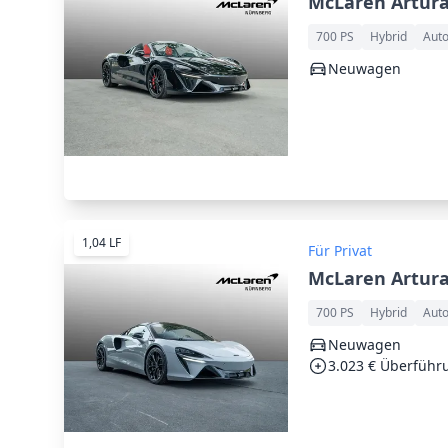
McLaren Artura
700 PS
Hybrid
Aut
Neuwagen
1,04 LF
Für Privat
McLaren Artura
700 PS
Hybrid
Aut
Neuwagen
3.023 € Überführ