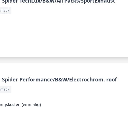
 Spider TechLux/B&W/All Packs/SportExhaust
omatik
 Spider Performance/B&W/Electrochrom. roof
omatik
ungskosten (einmalig)