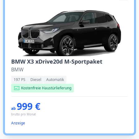
BMW X3 xDrive20d M-Sportpaket
BMW
197 PS
Diesel
Automatik
Kostenfreie Haustürlieferung
999 €
ab
brutto pro Monat
Anzeige