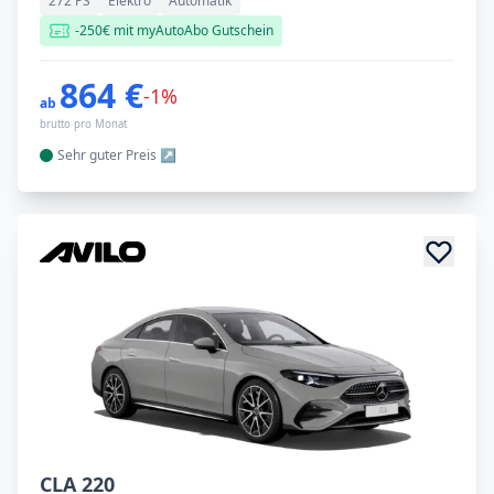
272 PS
Elektro
Automatik
-250€ mit myAutoAbo Gutschein
864 €
-1%
ab
brutto pro Monat
Sehr guter
Preis
CLA 220