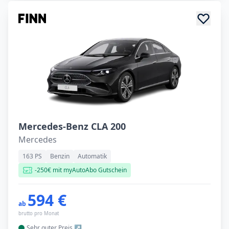
Mercedes-Benz CLA 200
Mercedes
163 PS
Benzin
Automatik
-250€ mit myAutoAbo Gutschein
594 €
ab
brutto pro Monat
Sehr guter
Preis