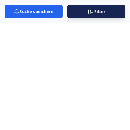
Suche speichern
Filter
Mercedes CLA Auto
Abo Details
Nachfolgend findest du alle Details zu deiner
Mercedes
CLA
Auto Abo
Suche: