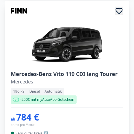
Mercedes-Benz Vito 119 CDI lang Tourer
Mercedes
190 PS
Diesel
Automatik
-250€ mit myAutoAbo Gutschein
784 €
ab
brutto pro Monat
Sehr guter
Preis