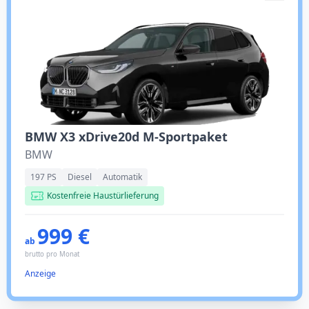
BMW X3 xDrive20d M-Sportpaket
BMW
197 PS
Diesel
Automatik
Kostenfreie Haustürlieferung
999 €
ab
brutto pro Monat
Anzeige