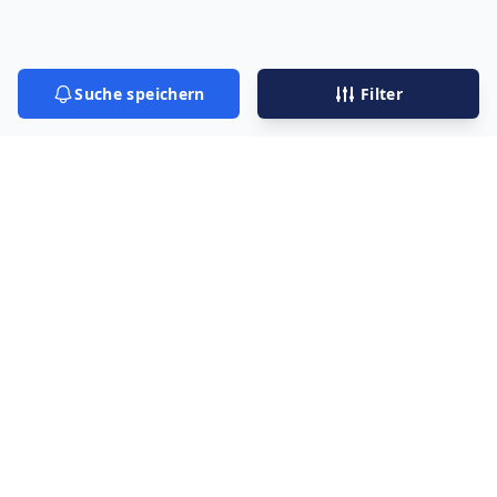
Suche speichern
Filter
Mercedes Vito Auto
Abo Details
Nachfolgend findest du alle Details zu deiner