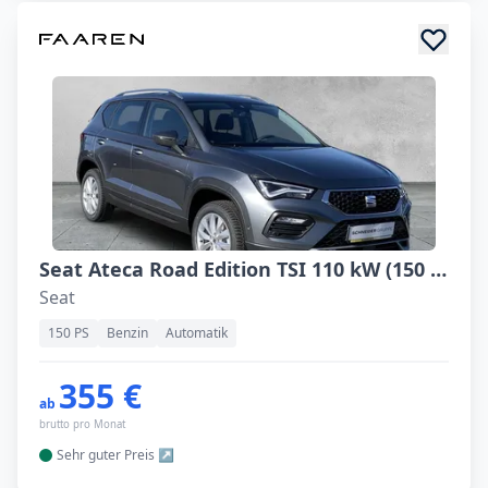
Seat Ateca Road Edition TSI 110 kW (150 PS) 7-Gang DSG ACC, Virtual Cockpit, schwenkbarer AHK, Winterpaket, Rückfahrkamera , Assistenzsystemen
Seat
150 PS
Benzin
Automatik
355 €
ab
brutto pro Monat
Sehr guter
Preis