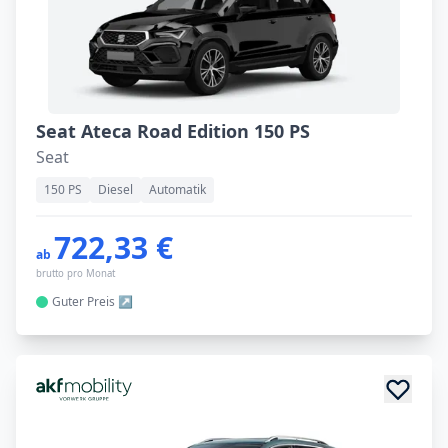
Seat Ateca Road Edition 150 PS
Seat
150 PS
Diesel
Automatik
722,33 €
ab
brutto pro Monat
Guter
Preis