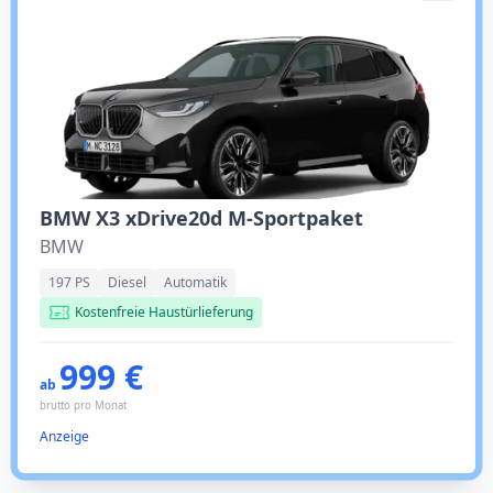
BMW X3 xDrive20d M-Sportpaket
BMW
197 PS
Diesel
Automatik
Kostenfreie Haustürlieferung
999 €
ab
brutto pro Monat
Anzeige