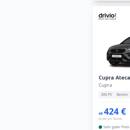
Cupra
300 PS
Benzin
424 €
ab
brutto pro Monat
Sehr guter
Preis