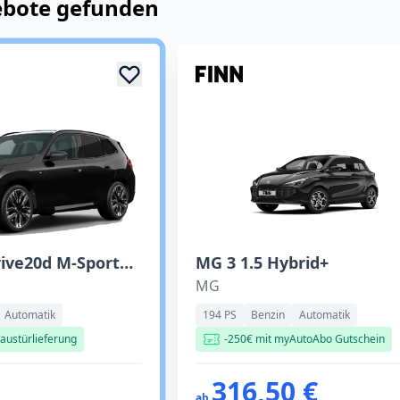
ebote
gefunden
BMW X3 xDrive20d M-Sportpaket
MG 3 1.5 Hybrid+
MG
Automatik
194 PS
Benzin
Automatik
austürlieferung
-250€ mit myAutoAbo Gutschein
316,50 €
ab