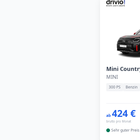
MINI
300 PS
Benzin
424 €
ab
brutto pro Monat
Sehr guter
Preis