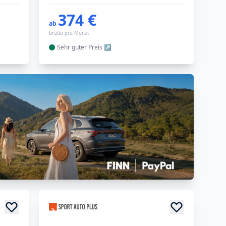
374 €
ab
brutto pro Monat
Sehr guter
Preis