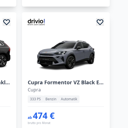
Volvo XC60 T6 Plus AWD inkl. schwenkbarer Anhängerkupplung
Cupra Formentor VZ Black Edition 2.0 TSI 7-Gang DSG 4Drive
Cupra
333 PS
Benzin
Automatik
474 €
ab
brutto pro Monat