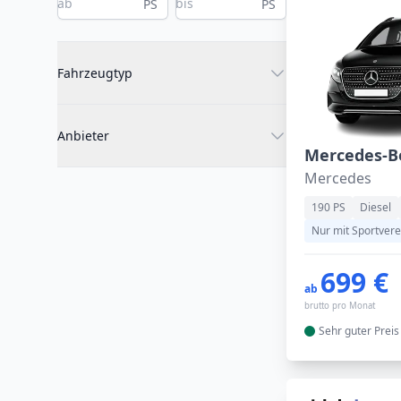
PS
PS
Fahrzeugtyp
Anbieter
Mercedes
190 PS
Diesel
Nur mit Sportvere
699 €
ab
brutto pro Monat
Sehr guter
Preis