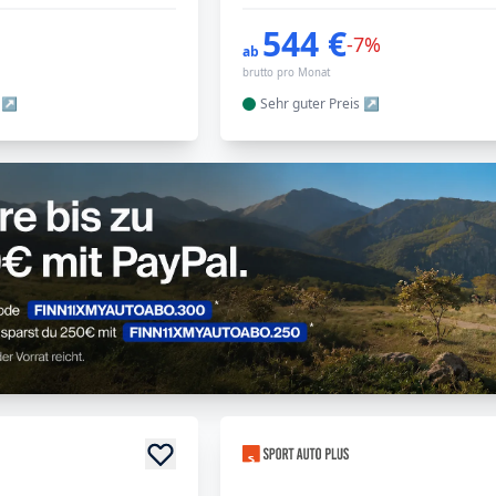
544 €
-7%
ab
brutto pro Monat
Sehr guter
Preis