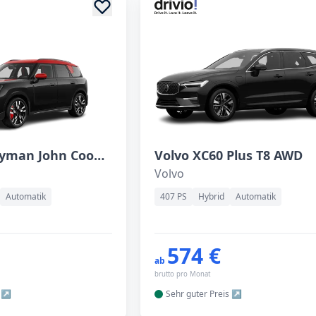
Mini Countryman John Cooper Works ALL4
Volvo XC60 Plus T8 AWD
Volvo
Automatik
407 PS
Hybrid
Automatik
574 €
ab
brutto pro Monat
Sehr guter
Preis