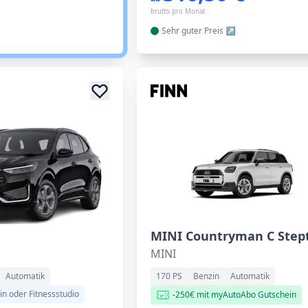
brutto pro Monat
Sehr guter
Preis
MINI
Automatik
170 PS
Benzin
Automatik
in oder Fitnessstudio
-250€ mit myAutoAbo Gutschein