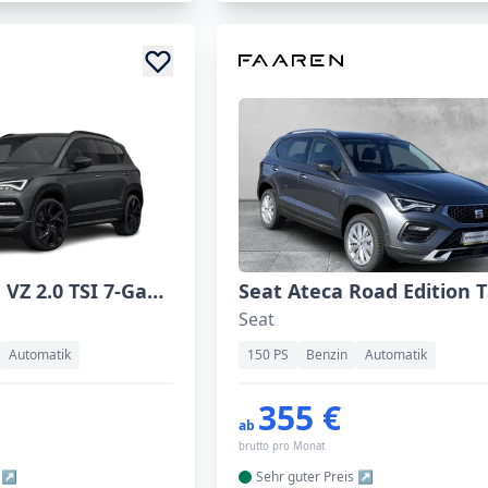
Cupra Ateca VZ 2.0 TSI 7-Gang DSG 4Drive
Seat
Automatik
150 PS
Benzin
Automatik
355 €
ab
brutto pro Monat
Sehr guter
Preis