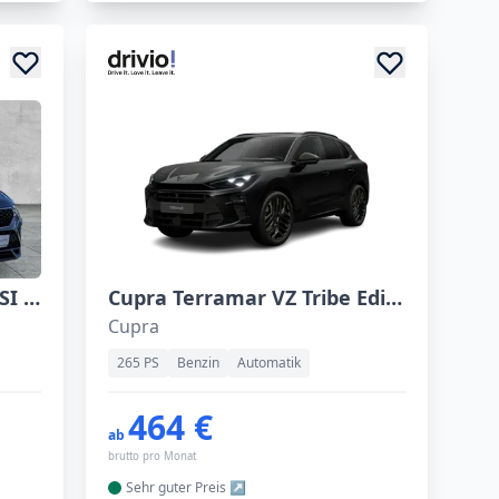
Seat Ateca Road Edition TSI 110 kW (150 PS) 7-Gang DSG ACC, Virtual Cockpit, schwenkbarer AHK, Winterpaket, Rückfahrkamera , Assistenzsystemen
Cupra Terramar VZ Tribe Edition 2.0 TSI 7-Gang DSG 4Drive
Cupra
265 PS
Benzin
Automatik
464 €
ab
brutto pro Monat
Sehr guter
Preis