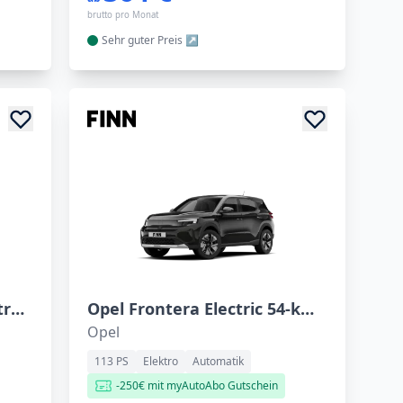
brutto pro Monat
Sehr guter
Preis
MINI Countryman C Steptronic
Opel Frontera Electric 54-kWh-Batterie 83kW
Opel
113 PS
Elektro
Automatik
-250€ mit myAutoAbo Gutschein