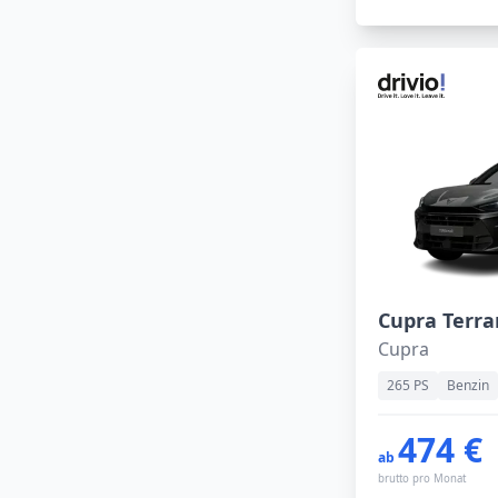
Cupra
265 PS
Benzin
474 €
ab
brutto pro Monat