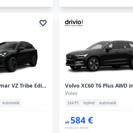
Cupra Terramar VZ Tribe Edition 2.0 TSI 7-Gang DSG 4Drive
Volvo
Automatik
334 PS
Hybrid
Automatik
584 €
ab
brutto pro Monat