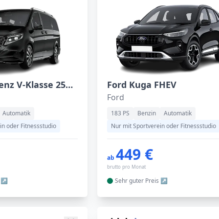
Mercedes-Benz V-Klasse 250 d 4MATIC Avantgarde lang
Ford Kuga FHEV
Ford
Automatik
183 PS
Benzin
Automatik
in oder Fitnessstudio
Nur mit Sportverein oder Fitnessstudio
449 €
ab
brutto pro Monat
Sehr guter
Preis