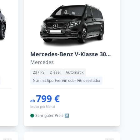
Mercedes-Benz V-Klasse 300 d 4MATIC lang
Mercedes
237 PS
Diesel
Automatik
Nur mit Sportverein oder Fitnessstudio
799 €
ab
brutto pro Monat
Sehr guter
Preis