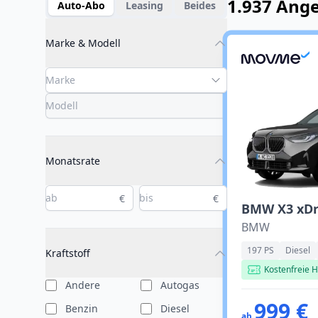
1.937 Ang
Auto-Abo
Leasing
Beides
Marke & Modell
Monatsrate
€
€
BMW
197 PS
Diesel
Kraftstoff
Kostenfreie H
Andere
Autogas
999 €
Benzin
Diesel
ab