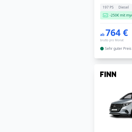
197 PS
Diesel
-250€ mit my
764 €
ab
brutto pro Monat
Sehr guter
Preis