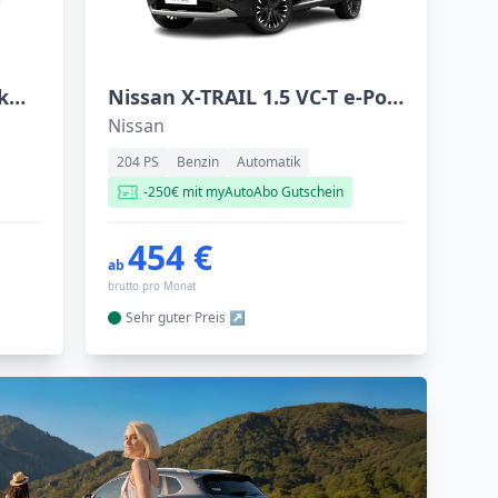
Opel Frontera Electric 54-kWh-Batterie 83kW
Nissan X-TRAIL 1.5 VC-T e-Power
Nissan
204 PS
Benzin
Automatik
-250€ mit myAutoAbo Gutschein
454 €
ab
brutto pro Monat
Sehr guter
Preis