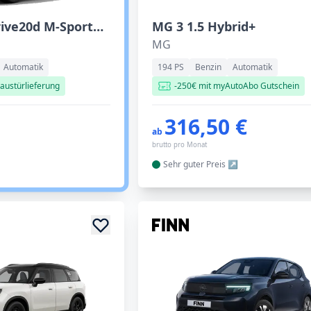
BMW X3 xDrive20d M-Sportpaket
MG 3 1.5 Hybrid+
MG
Automatik
194 PS
Benzin
Automatik
austürlieferung
-250€ mit myAutoAbo Gutschein
316,50 €
ab
brutto pro Monat
Sehr guter
Preis