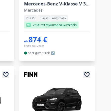
Mercedes-Benz V-Klasse V 300 d . lang
Mercedes
237 PS
Diesel
Automatik
-250€ mit myAutoAbo Gutschein
874 €
ab
brutto pro Monat
Sehr guter
Preis