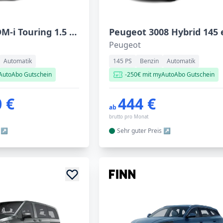
BYD Seal 6 DM-i Touring 1.5 DM-i Touring Boost
Peugeot
Automatik
145 PS
Benzin
Automatik
AutoAbo Gutschein
-250€ mit myAutoAbo Gutschein
 €
444 €
ab
brutto pro Monat
Sehr guter
Preis