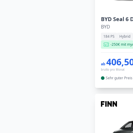
BYD
184 PS
Hybrid
-250€ mit my
406,50
ab
brutto pro Monat
Sehr guter
Preis