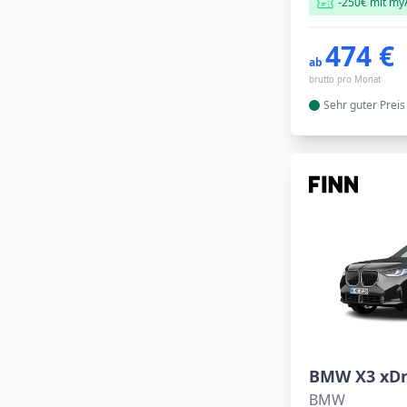
-250€ mit my
474 €
ab
brutto pro Monat
Sehr guter
Preis
BMW X3 xDr
BMW