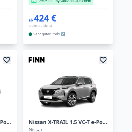
-250€ mit myAutoAbo Gutschein
424 €
ab
brutto pro Monat
Sehr guter
Preis
Nissan X-TRAIL 1.5 VC-T e-Power e-4ORCE TEKNA+
Nissan X-TRAIL 1.5 VC-T e-Power e-4ORCE
Nissan