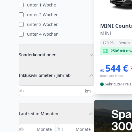
unter 1 Woche
unter 2 Wochen
unter 3 Wochen
MINI
unter 4 Wochen
170 PS
Benzin
-250€ mit my
Sonderkonditionen
544 €
-
ab
Inklusivkilometer / Jahr ab
brutto pro Monat
Sehr guter
Preis
km
Laufzeit in Monaten
Monate
Monate