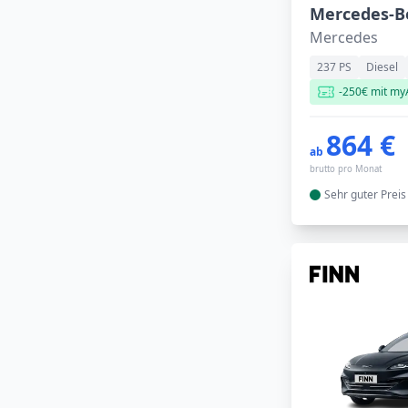
Mercedes
237 PS
Diesel
-250€ mit my
864 €
ab
brutto pro Monat
Sehr guter
Preis