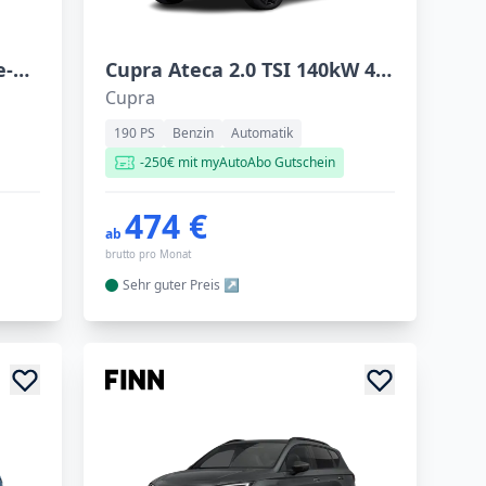
Peugeot 3008 Hybrid 145 e-DSC6
Cupra Ateca 2.0 TSI 140kW 4Drive DSG
Cupra
190 PS
Benzin
Automatik
-250€ mit myAutoAbo Gutschein
474 €
ab
brutto pro Monat
Sehr guter
Preis