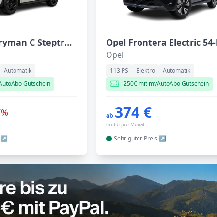
MINI Countryman C Steptronic
Opel
Automatik
113 PS
Elektro
Automatik
AutoAbo Gutschein
-250€ mit myAutoAbo Gutschein
374 €
7%
ab
brutto pro Monat
Sehr guter
Preis