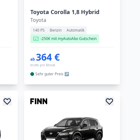
Toyota Corolla 1,8 Hybrid
Toyota
140 PS
Benzin
Automatik
-250€ mit myAutoAbo Gutschein
364 €
ab
brutto pro Monat
Sehr guter
Preis