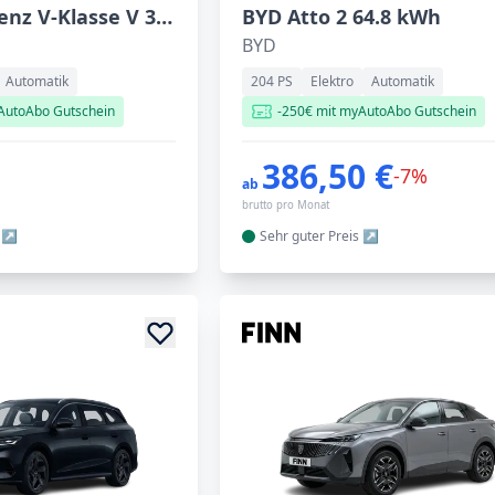
Mercedes-Benz V-Klasse V 300 d . lang
BYD Atto 2 64.8 kWh
BYD
Automatik
204 PS
Elektro
Automatik
AutoAbo Gutschein
-250€ mit myAutoAbo Gutschein
386,50 €
-7%
ab
brutto pro Monat
Sehr guter
Preis