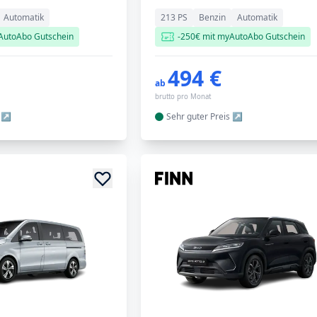
Automatik
213 PS
Benzin
Automatik
AutoAbo Gutschein
-250€ mit myAutoAbo Gutschein
494 €
ab
brutto pro Monat
Sehr guter
Preis