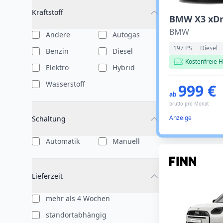
Kraftstoff
BMW
Andere
Autogas
197 PS
Diesel
Benzin
Diesel
Kostenfreie H
Elektro
Hybrid
Wasserstoff
999 €
ab
brutto pro Monat
Anzeige
Schaltung
Automatik
Manuell
Lieferzeit
mehr als 4 Wochen
standortabhängig