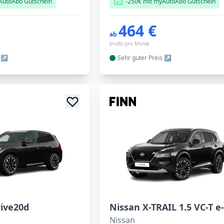
AutoAbo Gutschein
-250€ mit myAutoAbo Gutschein
464 €
ab
brutto pro Monat
Sehr guter
Preis
ive20d
Nissan