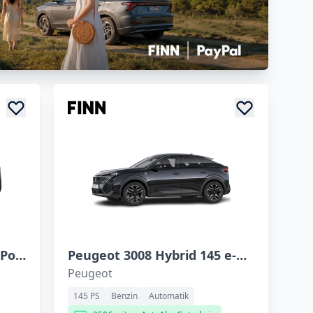
Nissan X-TRAIL 1.5 VC-T e-Power
Peugeot 3008 Hybrid 145 e-DSC6
Peugeot
145 PS
Benzin
Automatik