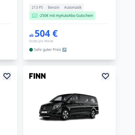
213 PS
Benzin
Automatik
-250€ mit myAutoAbo Gutschein
504 €
ab
brutto pro Monat
Sehr guter
Preis