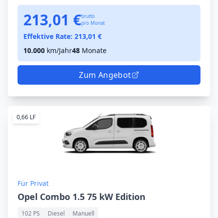
213,01 €
brutto
pro Monat
Effektive Rate:
213,01
€
10.000
km/Jahr
48
Monate
Zum Angebot
0,66 LF
Für Privat
Opel Combo 1.5 75 kW Edition
102 PS
Diesel
Manuell