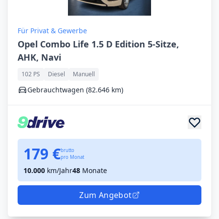
Für Privat & Gewerbe
Opel Combo Life 1.5 D Edition 5-Sitze,
AHK, Navi
102 PS
Diesel
Manuell
Gebrauchtwagen (82.646 km)
179 €
brutto
pro Monat
10.000
km/Jahr
48
Monate
Zum Angebot