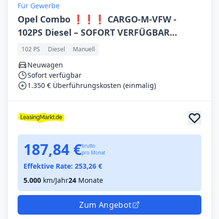
Für Gewerbe
Opel Combo ❗️❗️❗️ CARGO-M-VFW -
102PS Diesel – SOFORT VERFÜGBAR
❗️❗️❗️
102 PS
Diesel
Manuell
Neuwagen
Sofort verfügbar
1.350 € Überführungskosten (einmalig)
187,84 €
brutto
pro Monat
Effektive Rate:
253,26
€
5.000
km/Jahr
24
Monate
Zum Angebot