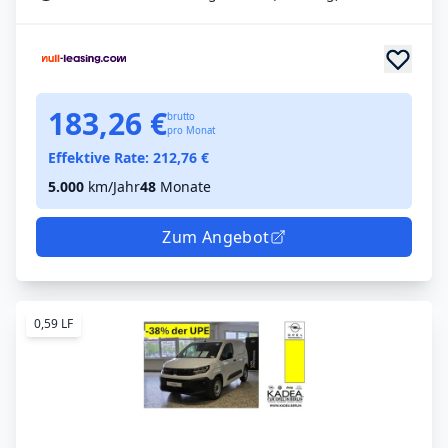
183,26 €
brutto
pro Monat
Effektive Rate:
212,76
€
5.000
km/Jahr
48
Monate
Zum Angebot
0,59 LF