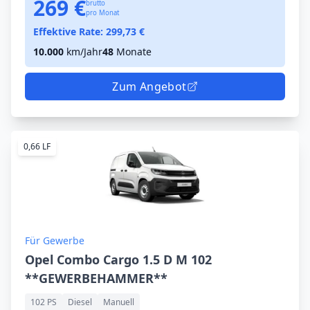
269 €
brutto
pro Monat
Effektive Rate:
299,73
€
10.000
km/Jahr
48
Monate
Zum Angebot
0,66 LF
Für Gewerbe
Opel Combo Cargo 1.5 D M 102
**GEWERBEHAMMER**
102 PS
Diesel
Manuell