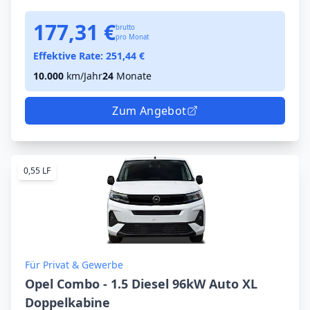
177,31 €
brutto
pro Monat
Effektive Rate:
251,44
€
10.000
km/Jahr
24
Monate
Zum Angebot
0,55 LF
Für Privat & Gewerbe
Opel Combo - 1.5 Diesel 96kW Auto XL
Doppelkabine