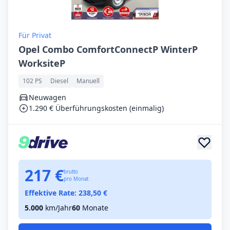
Für Privat
Opel Combo ComfortConnectP WinterP
WorksiteP
102 PS
Diesel
Manuell
Neuwagen
1.290 € Überführungskosten (einmalig)
217 €
brutto
pro Monat
Effektive Rate:
238,50
€
5.000
km/Jahr
60
Monate