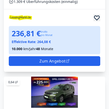
1.309 € Überführungskosten (einmalig)
236,81 €
brutto
pro Monat
Effektive Rate:
264,08
€
10.000
km/Jahr
48
Monate
Zum Angebot
0,64 LF