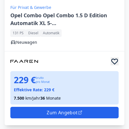
Für Privat & Gewerbe
Opel Combo Opel Combo 1.5 D Edition
Automatik XL 5-
Sitze|Navi|Kamera|Matrix
131 PS
Diesel
Automatik
Neuwagen
229 €
brutto
pro Monat
Effektive Rate:
229
€
7.500
km/Jahr
36
Monate
Zum Angebot