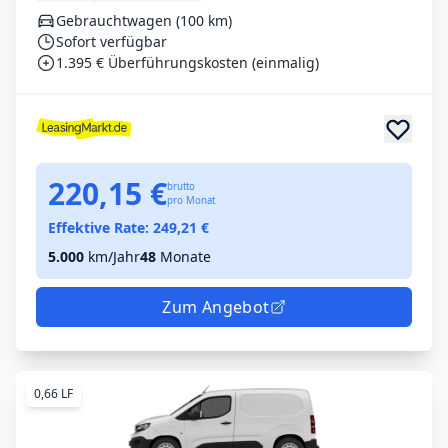
Gebrauchtwagen (100 km)
Sofort verfügbar
1.395 € Überführungskosten (einmalig)
220,15 €
brutto
pro Monat
Effektive Rate:
249,21
€
5.000
km/Jahr
48
Monate
Zum Angebot
0,66 LF