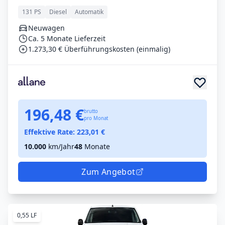
131 PS
Diesel
Automatik
Neuwagen
Ca. 5 Monate Lieferzeit
1.273,30 € Überführungskosten (einmalig)
196,48 €
brutto
pro Monat
Effektive Rate:
223,01
€
10.000
km/Jahr
48
Monate
Zum Angebot
0,55 LF