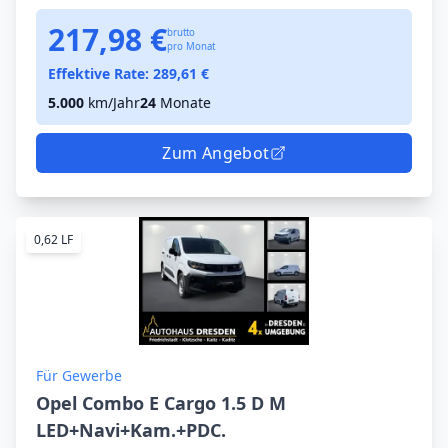
217,98 €
brutto
pro Monat
Effektive Rate:
289,61
€
5.000
km/Jahr
24
Monate
Zum Angebot
0,62 LF
Für Gewerbe
Opel Combo E Cargo 1.5 D M
LED+Navi+Kam.+PDC.