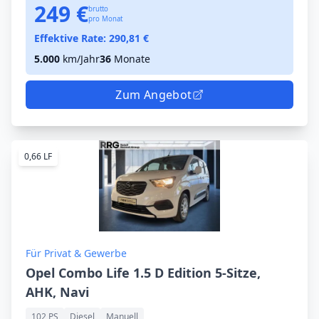
249 €
brutto
pro Monat
Effektive Rate:
290,81
€
5.000
km/Jahr
36
Monate
Zum Angebot
0,66 LF
Für Privat & Gewerbe
Opel Combo Life 1.5 D Edition 5-Sitze,
AHK, Navi
102 PS
Diesel
Manuell