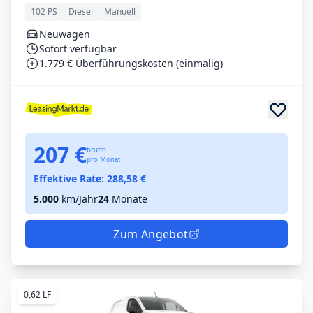
102 PS
Diesel
Manuell
Neuwagen
Sofort verfügbar
1.779 € Überführungskosten (einmalig)
207 €
brutto
pro Monat
Effektive Rate:
288,58
€
5.000
km/Jahr
24
Monate
Zum Angebot
0,62 LF