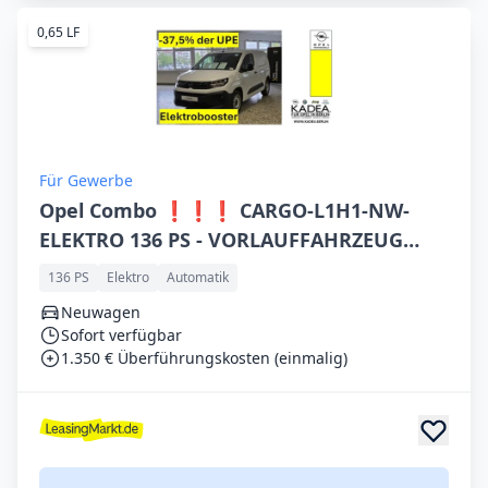
0,65 LF
Für Gewerbe
Opel Combo ❗️❗️❗️ CARGO-L1H1-NW-
ELEKTRO 136 PS - VORLAUFFAHRZEUG
❗️❗️❗️
136 PS
Elektro
Automatik
Neuwagen
Sofort verfügbar
1.350 € Überführungskosten (einmalig)