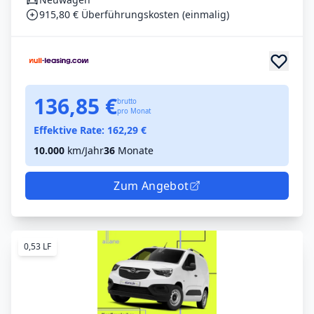
915,80 € Überführungskosten (einmalig)
136,85 €
brutto
pro Monat
Effektive Rate:
162,29
€
10.000
km/Jahr
36
Monate
Zum Angebot
0,53 LF