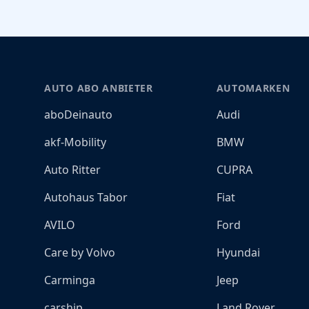
Footer
AUTO ABO ANBIETER
AUTOMARKEN
aboDeinauto
Audi
akf-Mobility
BMW
Auto Ritter
CUPRA
Autohaus Tabor
Fiat
AVILO
Ford
Care by Volvo
Hyundai
Carminga
Jeep
carship
Land Rover