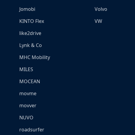
Jomobi
Volvo
KINTO Flex
VW
like2drive
Lynk & Co
MHC Mobility
MILES
MOCEAN
movme
movver
NUVO
roadsurfer