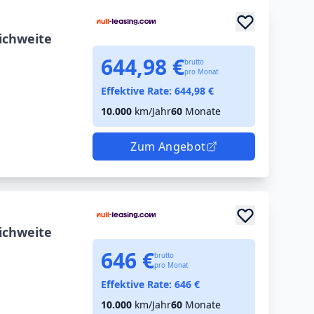
ichweite
644,98 €
brutto
pro Monat
Effektive Rate:
644,98
€
10.000
km/Jahr
60
Monate
Zum Angebot
ichweite
646 €
brutto
pro Monat
Effektive Rate:
646
€
10.000
km/Jahr
60
Monate