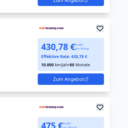
Zum Angebot
430,78 €
brutto
pro Monat
Effektive Rate:
430,78
€
10.000
km/Jahr
60
Monate
Zum Angebot
475 €
brutto
pro Monat