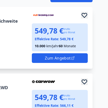
ichweite
549,78 €
brutto
pro Monat
Effektive Rate:
549,78
€
10.000
km/Jahr
60
Monate
Zum Angebot
 RWD
549,78 €
brutto
pro Monat
Effektive Rate:
566,11
€