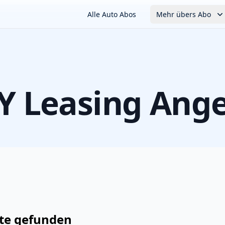
Alle Auto Abos
Mehr übers Abo
Y
Leasing Ang
te
gefunden