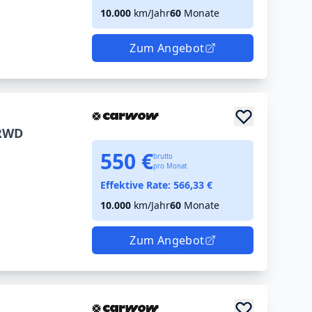
10.000
km/Jahr
60
Monate
Zum Angebot
 RWD
550 €
brutto
pro Monat
Effektive Rate:
566,33
€
10.000
km/Jahr
60
Monate
Zum Angebot